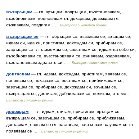
възвръщам
— гл. връщам, повръщам, възстановявам,
възобновявам, подновявам гл. докарвам, довеждам гл.
съживявам, повдигам …
Български синонимен речник
възвръщам се
— гл. обръщам се, възвивам се, връщам се,
идвам си, ида си, пристигам, дохождам си, прибирам се,
завръщам се гл. съвземам се, свестявам се, идвам на себе си,
възобновявам се, възстановявам се, оживявам, оздравявам,
възстановявам здравето си …
Български синонимен речник
довтасвам
— гл. идвам, дохождам, пристигам, явявам се,
появявам се, показвам се, вестявам се, приближавам се,
завръщам се, прибирам се, дохождам си, връщам се,
възвръщам се, достигам, доближавам се, долитам, ето ме …
Български синонимен речник
дохождам
— гл. идвам, стигам, пристигам, връщам се,
възвръщам се, завръщам се, прибирам се, приближавам,
довтасвам, явявам се гл. наставам, настъпвам, случвам се гл.
появявам се …
Български синонимен речник