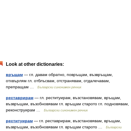
Look at other dictionaries:
връщам
— гл. давам обратно, повръщам, възвръщам,
отхвърлям гл. отблъсвам, отстранявам, отдалечавам,
препращам …
Български синонимен речник
реставрирам
— гл. реституирам, възстановявам, връщам,
възвръщам, възобновявам гл. връщам старото гл. подновявам,
реконструирам …
Български синонимен речник
реституирам
— гл. реставрирам, възстановявам, връщам,
възвръщам, възобновявам гл. връщам старото …
Български