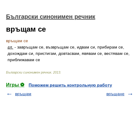
Български синонимен речник
връщам се
връщам се
гл.
-
завръщам се, възвръщам се, идвам си, прибирам се,
дохождам си, пристигам, довтасвам, явявам се, вестявам се,
приближавам се
Български синонимен речник
.
2013
.
Игры ⚽
Поможем решить контрольную работу
връщам
връщане