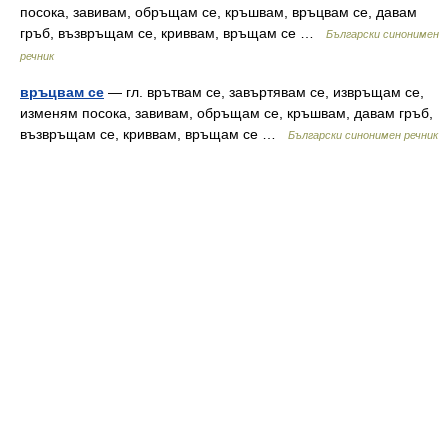
посока, завивам, обръщам се, кръшвам, връцвам се, давам
гръб, възвръщам се, криввам, връщам се …
Български синонимен
речник
връцвам се
— гл. врътвам се, завъртявам се, извръщам се,
изменям посока, завивам, обръщам се, кръшвам, давам гръб,
възвръщам се, криввам, връщам се …
Български синонимен речник