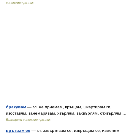
синонимен речник
бракувам
— гл. не приемам, връщам, шкартирам гл.
изоставям, занемарявам, хвърлям, захвърлям, отхвърлям …
Български синонимен речник
врътвам се
— гл. завъртявам се, извръщам се, изменям